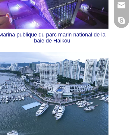
+86-135
info@ho
austinc
Marina publique du parc marin national de la
baie de Haikou