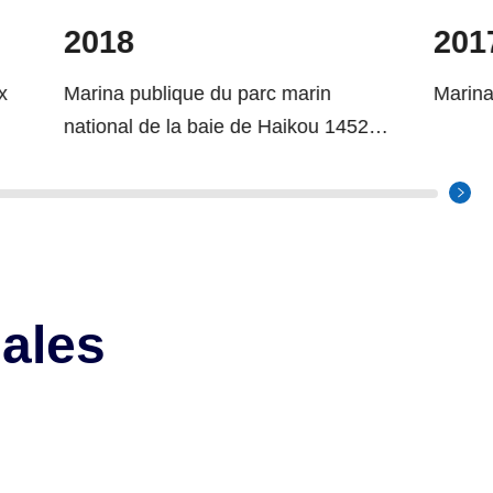
2017
marin
Marina de Lombok en Indonésie
aikou 14520
ales