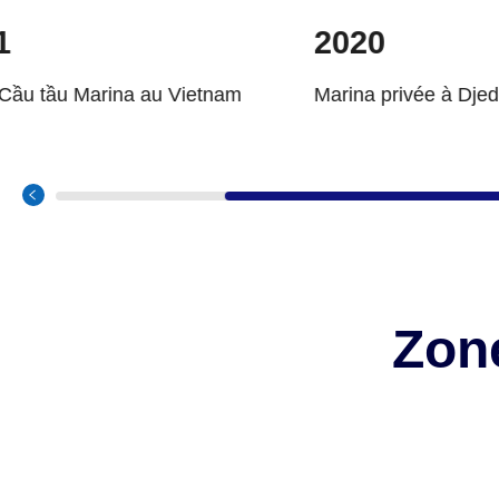
2020
2019
Marina privée à Djeddah
Le quai flo
Maldives
Zon