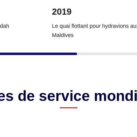
2018
ttant pour hydravions aux
Marina publique du parc 
national de la baie de H
㎡
es de service mondi