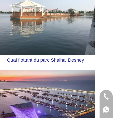
Quai flottant du parc Shaihai Desney
+86-755
+86-137
+86-181